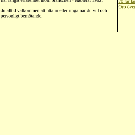
har längst erfarenhet inom branschen - etablerat 1982.
70 får l
Oro över
du alltid välkommen att titta in eller ringa när du vill och
tt personligt bemötande.