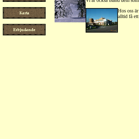
Vi är också bland dem som 
Hos oss är 
alltid få e