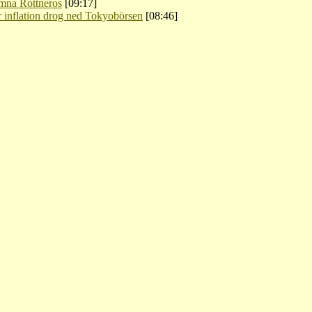
ämna Rottneros
[09:17]
 inflation drog ned Tokyobörsen
[08:46]