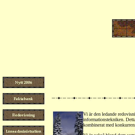
Vi är den ledande redovisnin
informationstekniken. Dett
kombinerat med konkurrensk